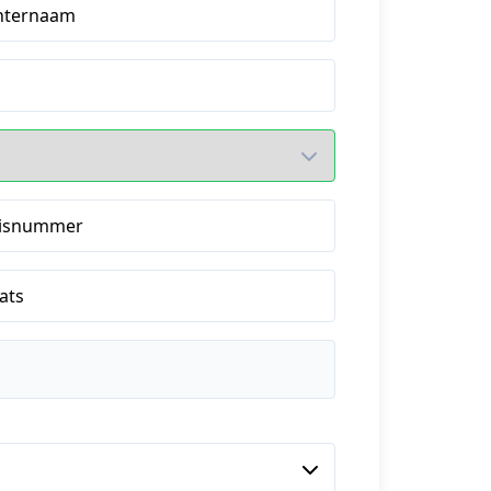
hternaam
isnummer
ats